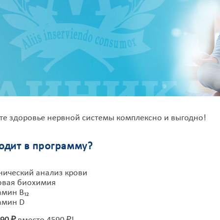
те здоровье нервной системы комплексно и выгодно!
ходит в программу?
нический анализ крови
овая биохимия
мин B₁₂
амин D