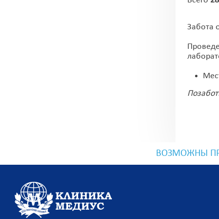
Всего
28
Забота 
Проведе
лаборат
Мест
Позабот
ВОЗМОЖНЫ ПР