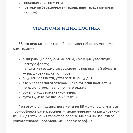
гормональные причины;
повторные беременности (вследствие передавливания
вен таза).
СИМПТОМЫ И ДИАГНОСТИКА
ВБ вен нижних конечностей проявляет себя следующими
симптомами:
выпирающие подкожные вены, имеющие узловатую,
извитую форму;
появление сосудистых звездочек в пораженной области
— расширенных капилляров;
ощущение тяжести, усталости к концу дня;
отеки: появляются вечером и практически полностью
исчезают утром после ночного отдыха;
боль по ходу измененной вены;
сухость, истончение кожи голени.
При отсутствии адекватного лечения ВБ может осложняться
тромбофлебитом и массивным кровотечением из расширенной
вены. Для уточнения характера поражения при ВБ назначают
ультразвуковое исследование и реовазографию.