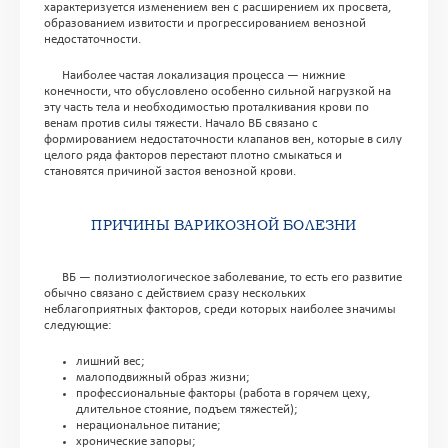
характеризуется изменением вен с расширением их просвета,
образованием извитости и прогрессированием венозной
недостаточности.
Наиболее частая локализация процесса — нижние
конечности, что обусловлено особенно сильной нагрузкой на
эту часть тела и необходимостью проталкивания крови по
венам против силы тяжести. Начало ВБ связано с
формированием недостаточности клапанов вен, которые в силу
целого ряда факторов перестают плотно смыкаться и
становятся причиной застоя венозной крови.
ПРИЧИНЫ ВАРИКОЗНОЙ БОЛЕЗНИ
ВБ — полиэтиологическое заболевание, то есть его развитие
обычно связано с действием сразу нескольких
неблагоприятных факторов, среди которых наиболее значимы
следующие:
лишний вес;
малоподвижный образ жизни;
профессиональные факторы (работа в горячем цеху,
длительное стояние, подъем тяжестей);
нерациональное питание;
хронические запоры;