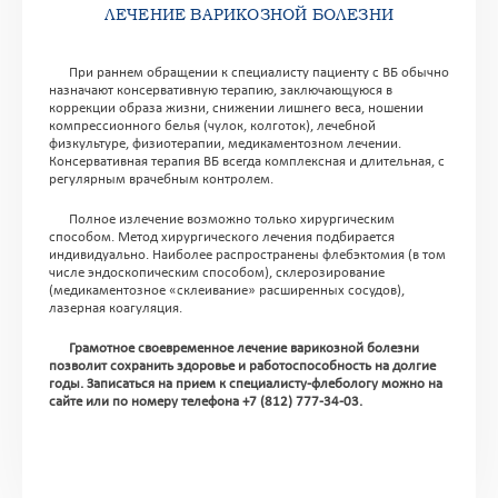
ЛЕЧЕНИЕ ВАРИКОЗНОЙ БОЛЕЗНИ
При раннем обращении к специалисту пациенту с ВБ обычно
назначают консервативную терапию, заключающуюся в
коррекции образа жизни, снижении лишнего веса, ношении
компрессионного белья (чулок, колготок), лечебной
физкультуре, физиотерапии, медикаментозном лечении.
Консервативная терапия ВБ всегда комплексная и длительная, с
регулярным врачебным контролем.
Полное излечение возможно только хирургическим
способом. Метод хирургического лечения подбирается
индивидуально. Наиболее распространены флебэктомия (в том
числе эндоскопическим способом), склерозирование
(медикаментозное «склеивание» расширенных сосудов),
лазерная коагуляция.
Грамотное своевременное лечение варикозной болезни
позволит сохранить здоровье и работоспособность на долгие
годы. Записаться на прием к специалисту-флебологу можно на
сайте или по номеру телефона
+7 (812) 777-34-03
.